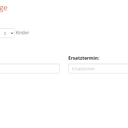
age
Kinder
Ersatztermin: